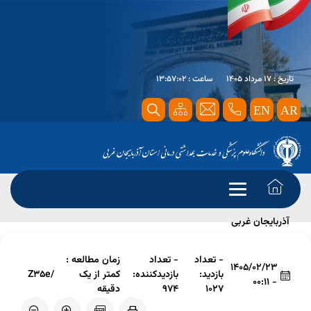
تاریخ : 17 مرداد 1405
ساعت : 13:57:02
EN
AR
صفحه اصلی
آخرین اخبار
دومین اهدای عضو در سال 1405 در
آذربایجان غربی
- تعداد
- تعداد
زمان مطالعه :
1405/02/23
بازدید:
بازدیدکننده:
کمتر از یک
/Z35e
- 00:11
1027
974
دقیقه