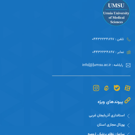
تلفن : 04432234897
نمابر : 04432234897
رایانامه : info[@]umsu.ac.ir
پیوندهای ویژه
استانداری آذربایجان غربی
پورتال مجازی استان
سازمان نظام پزشکی ارومیه