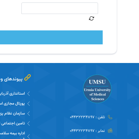
پیوندهای وی
استانداری آذربا
پورتال مجازی اس
سازمان نظام پز
تلفن : 04432234897
تامین اجتماعی ا
نمابر : 04432234897
اداره بیمه سلام