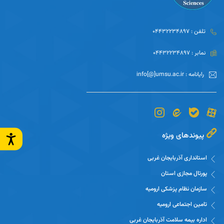
تلفن : 04432234897
نمابر : 04432234897
رایانامه : info[@]umsu.ac.ir
پیوندهای ویژه
استانداری آذربایجان غربی
پورتال مجازی استان
سازمان نظام پزشکی ارومیه
تامین اجتماعی ارومیه
اداره بیمه سلامت آذربایجان غربی