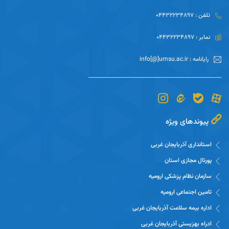
تلفن : 04432234897
نمابر : 04432234897
رایانامه : info[@]umsu.ac.ir
پیوندهای ویژه
استانداری آذربایجان غربی
پورتال مجازی استان
سازمان نظام پزشکی ارومیه
تامین اجتماعی ارومیه
اداره بیمه سلامت آذربایجان غربی
ادراه بهزیستی آذربایجان غربی