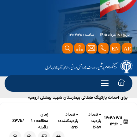
تاریخ : 18 مرداد 1405
ساعت : 13:04:35
EN
AR
صفحه اصلی
اخبار مهم
برگزاری جلسه سرمایه‌گذاری دانشگاه
برای احداث پارکینگ طبقاتی بیمارستان شهید بهشتی ارومیه
- تعداد
- تعداد
زمان
1404/04/11
بازدید:
بازدیدکننده:
مطالعه : 1
/Z4Vb
- 13:12
1657
1596
دقیقه