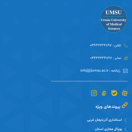
تلفن : 04432234897
نمابر : 04432234897
رایانامه : info[@]umsu.ac.ir
پیوندهای ویژه
استانداری آذربایجان غربی
پورتال مجازی استان