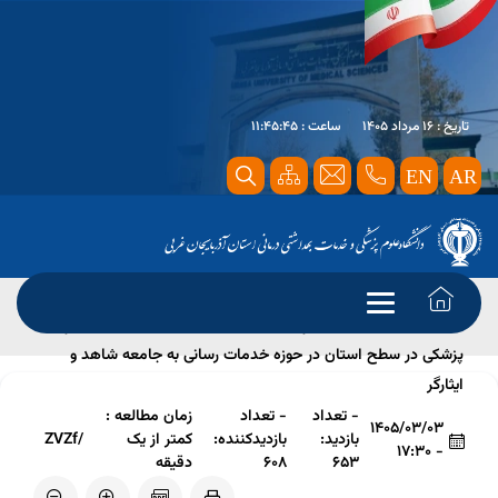
تاریخ : 16 مرداد 1405
ساعت : 11:45:45
EN
AR
صفحه اصلی
اخبار مهم
کسب رتبه اول توسط دانشگاه علوم
پزشکی در سطح استان در حوزه خدمات رسانی به جامعه شاهد و
ایثارگر
- تعداد
- تعداد
زمان مطالعه :
1405/03/03
بازدید:
بازدیدکننده:
کمتر از یک
/ZVZf
- 17:30
653
608
دقیقه