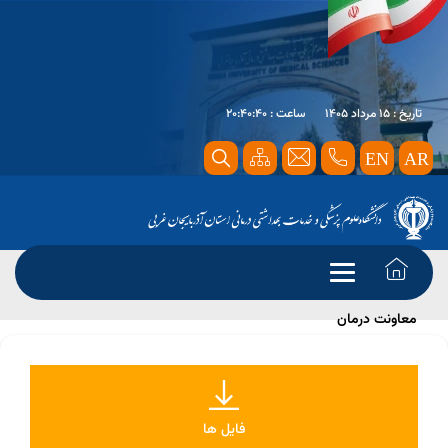
تاریخ : 15 مرداد 1405
ساعت : 20:40:40
EN
AR
صفحه اصلی
معرفی خدمات
لیست مجوزهای اعطا شده
معاونت درمان
فایل ها