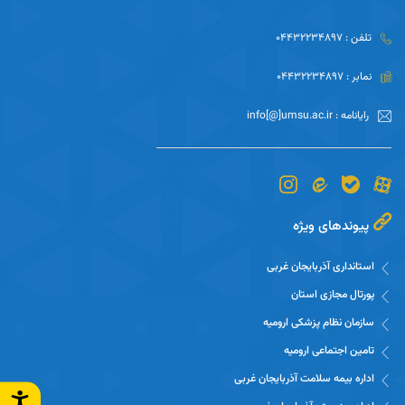
تلفن : 04432234897
نمابر : 04432234897
رایانامه : info[@]umsu.ac.ir
پیوندهای ویژه
استانداری آذربایجان غربی
پورتال مجازی استان
سازمان نظام پزشکی ارومیه
تامین اجتماعی ارومیه
اداره بیمه سلامت آذربایجان غربی