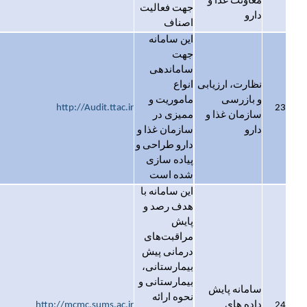
معاونت غذا و
جهت فعالیت
دارو
اصناف
این سامانه
جهت
ساماندهی
نظارت، ارزیابی
انواع
و بازرسی
ماموریت و
http://Audit.ttac.ir
23
سازمان غذا و
ممیزی در
دارو
سازمان غذا و
دارو طراحی و
پیاده سازی
شده است
این سامانه با
هدف رصد و
پایش
مراقبت‌های
درمانی پیش
بیمارستانی،
بیمارستانی و
سامانه پایش
نحوه ارائه
24
داده های
http://mcmc.sums.ac.ir