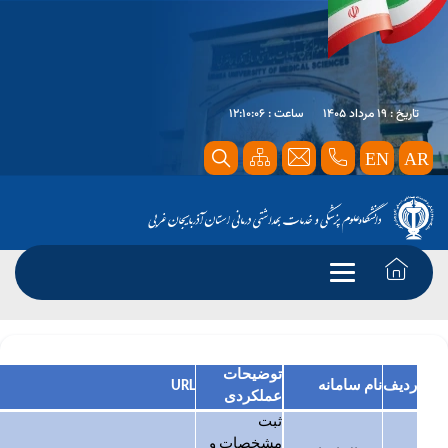
تاریخ : 19 مرداد 1405
ساعت : 12:10:06
EN
AR
صفحه اصلی
معرفی خدمات
لیست کل سامانه های دانشگاه
توضیحات
ردیف
نام سامانه
URL
عملکردی
ثبت
مشخصات و