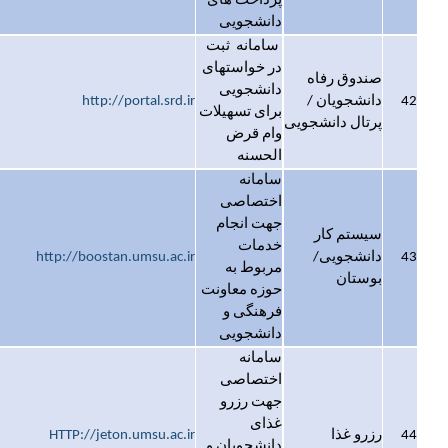
پرداخت های
دانشجویی
سامانه ثبت
در خواستهای
صندوق رفاه
دانشجویی
42
دانشجویان /
http://portal.srd.ir
برای تسهیلات
پرتال دانشجویی
وام قرض
الحسنه
سامانه
اختصاصی
جهت انجام
سیستم کار
خدمات
43
دانشجویی/
http://boostan.umsu.ac.ir
مربوط به
بوستان
حوزه معاونت
فرهنگی و
دانشجویی
سامانه
اختصاصی
جهت رزرو
غذای
44
رزرو غذا
HTTP://jeton.umsu.ac.ir
دانشجویان و