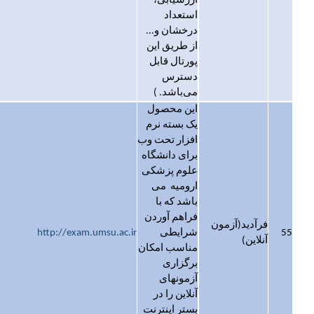
ارزشیابی،
استعداد
درخشان و...
از طریق این
پورتال قابل
دسترس
می‌باشد. )
این محصول
یک بسته نرم
افزار تحت وب
برای دانشگاه
علوم پزشکی
ارومیه می
باشد که با
فراهم آوردن
فرآدید(آزمون
55
شرایطی
http://exam.umsu.ac.ir
آنلاین)
مناسب امکان
برگزاری
آزمونهای
آنلاین را در
بستر اینترنت