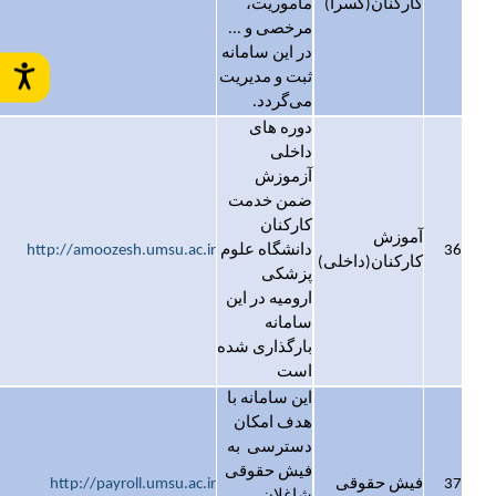
کارکنان(کسرا)
ماموریت،
مرخصی و ...
در این سامانه
ثبت و مدیریت
می‌گردد.
دوره های
داخلی
آزموزش
ضمن خدمت
کارکنان
آموزش
36
دانشگاه علوم
http://amoozesh.umsu.ac.ir
کارکنان(داخلی)
پزشکی
ارومیه در این
سامانه
بارگذاری شده
است
این سامانه با
هدف امکان
دسترسی به
فیش حقوقی
37
فیش حقوقی
http://payroll.umsu.ac.ir