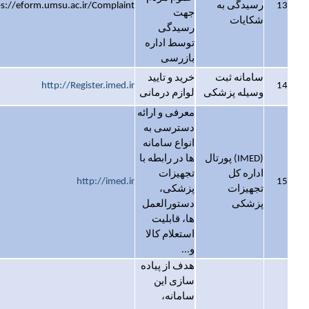
13
رسیدگی به
ps://eform.umsu.ac.ir/Complaint
جهت
شکایات
رسیدگی
توسط اداره
بازرسی
سامانه ثبت
خرید و تایید
http://Register.imed.ir
14
وسیله پزشکی
لوازم درمانی
معرفی و ارائه
دسترسی به
انواع سامانه
(IMED) پورتال
ها در رابطه با
اداره کل
تجهیزات
http://imed.ir
15
تجهیزات
پزشکی،
پزشکی
دستورالعمل
ها، قابلیت
استعلام کالا
و...
هدف از پیاده
سازی این
سامانه،