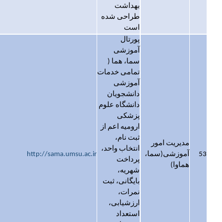
بهداشت
طراحی شده
است
پورتال
آموزشی
سما، هما (
تمامی خدمات
آموزشی
دانشجویان
دانشگاه علوم
پزشکی
ارومیه اعم از
ثبت نام،
مدیریت امور
انتخاب واحد،
53
آموزشی(سما،
http://sama.umsu.ac.ir
پرداخت
هماوا)
شهریه،
بایگانی، ثبت
نمرات،
ارزشیابی،
استعداد