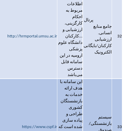
اطلاعات
مربوط به
احکام
پرتال
کارگزینی،
جامع منابع
ارزشیابی و
انسانی.
32
...کارکنان
http://hrmportal.umsu.ac.ir
ارزشیابی
دانشگاه علوم
کارکنان/بایگانی
پزشکی
الکترونیک
ارومیه در این
سامانه قابل
دسترس
می‌باشد
این سامانه با
هدف ارائه
خدمات به
بازنشستگان
کشوری
طراحی و
سیستم
پیاده سازی
بازنشستگی/
33
شده است که
https://www.cspf.ir
صندوق