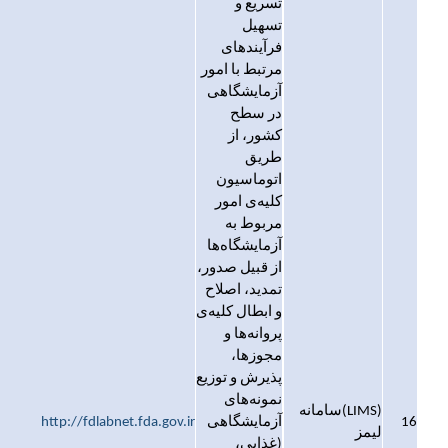
تسریع و
تسهیل
فرآیندهای
مرتبط با امور
آزمایشگاهی
در سطح
کشور، از
طریق
اتوماسیون
کلیه‌ی امور
مربوط به
آزمایشگاه‌ها
از قبیل صدور،
تمدید، اصلاح
و ابطال کلیه‌ی
پروانه‌ها و
مجوزها،
پذیرش و توزیع
نمونه‌های
(LIMS)سامانه
16
آزمایشگاهی
http://fdlabnet.fda.gov.ir
لیمز
(غذایی،