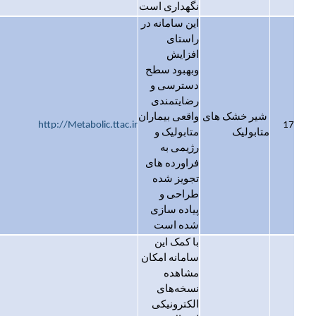
نگهداری است
این سامانه در
راستای
افزایش
وبهبود سطح
دسترسی و
رضایتمندی
شیر خشک های
واقعی بیماران
http://Metabolic.ttac.ir
17
متابولیک
متابولیک و
رژیمی به
فراورده های
تجویز شده
طراحی و
پیاده سازی
شده است
با کمک این
سامانه امکان
مشاهده
نسخه‌های
الکترونیکی