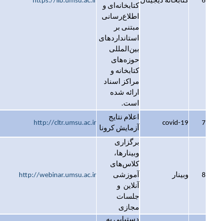
6
کتابخانه دیجیتال
https://lib.umsu.ac.ir
کتابخانه‌ای و
اطلاع‌رسانی
مبتنی بر
استانداردهای
بین‌المللی
حوزه‌های
کتابخانه و
مراکز اسناد
ارائه شده
است.
اعلام نتایج
http://cltr.umsu.ac.ir
covid-19
7
آزمایش کرونا
برگزاری
وبینارها،
کلاس‌های
8
وبینار
آموزشی
http://webinar.umsu.ac.ir
آنلاین و
جلسات
مجازی
دستیابی به