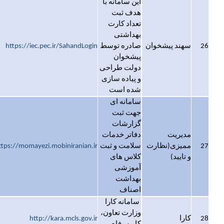
این سامانه با
هدف ثبت
تعداد کارت
بهداشتی
26
سهند پیشخوان
صادره توسط
https://iec.pec.ir/SahandLogin
پیشخوان
دولت طراحی
و پیاده سازی
شده است
سامانه ای
جهت ثبت
گزارشات
مدیریت
دفاتر خدمات
27
ممیزی(نظارت
سلامت و ثبت
ttps://momayezi.mobiniranian.ir
و تایید)
کلاس های
آموزشی
بهداشت
اصناف
سامانه کارا
وزارت تعاون،
28
کارا
http://kara.mcls.gov.ir