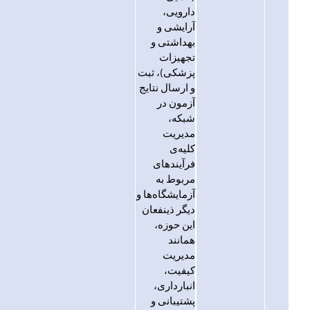
دارویی،
آرایشی و
بهداشتی و
تجهیزات
پزشکی)، ثبت
و ارسال نتایج
آزمون در
شبکه،
مدیریت
کلیه‌ی
فرآیندهای
مربوط به
آزمایشگاه‌ها و
دیگر ذینفعان
این حوزه،
همانند
مدیریت
کیفیت،
انبارداری،
پشتیبانی و