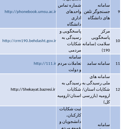
سامانه
شماره‌ تماس
9
جستجوگر تلفن
واحدهای
http://phonebook.umsu.ac.ir
های دانشگاه
اداری
دانشگاه
مرکز
پاسخگویی و
پاسخگویی
رسیدگی به
http://crm190.behdasht.gov.ir
10
سلامت (سامانه
شکایات
190)
مردمی
سامانه
11
سامانه سامد
تعاملات مردم
http://111.ir
و دولت
سامانه های
ملی رسیدگی به
رسیدگی به
12
شکایات استان/
شکایات
http://Shekayat.bazresi.ir
ارومیه (بازرسی
استان/ارومیه
کل)
ثبت شکایات
کارکنان،
دانشجویان و
سامانه
عموم مردم