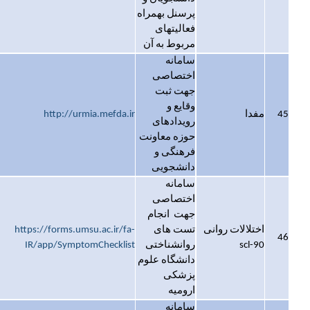
پرسنل بهمراه
فعالیتهای
مربوط به آن
سامانه
اختصاصی
جهت ثبت
وقایع و
45
مفدا
http://urmia.mefda.ir
رویدادهای
حوزه معاونت
فرهنگی و
دانشجویی
سامانه
اختصاصی
جهت انجام
اختلالات روانی
تست های
https://forms.umsu.ac.ir/fa-
46
scl-90
روانشناختی
IR/app/SymptomChecklist
دانشگاه علوم
پزشکی
ارومیه
سامانه