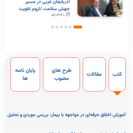
آذربایجان غربی در مسیر
جهش سلامت /لزوم تقویت
پشتوانه مردمی خیرین
05/04/30
بیانیه راهبرد مشارکت
سامانه پکس دانشگاه
سلامت
عمومی
میز خدمت الکترونیک
جستجوگر تلفن های
دانشگاه
دانشگاه
طرح های
پایان نامه
کتب
مقالات
مصوب
ها
آموزش اخلاق حرفه‌ای در مواجهه با بیمار: بررسی موردی و تحلیل
سناریوهای بالینی