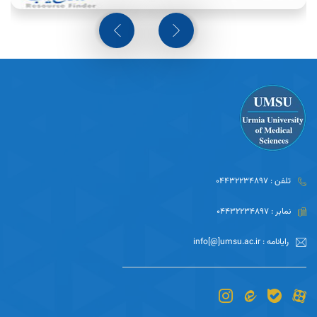
Studies in Medical
علم سنجی
Sciences
تلفن : 04432234897
کتابخانه دیجیتال
کتابخانه مرکزی
نمابر : 04432234897
رایانامه : info[@]umsu.ac.ir
کتب و انتشارات
ثبت مقالات چاپ شده