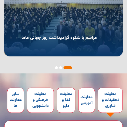
مراسم با شکوه گرامیداشت روز جهانی ماما
معاونت
معاونت
معاونت
سایر
معاونت
تحقیقات و
غذا و
فرهنگی و
معاونت
آموزشی
فناوری
دارو
دانشجویی
ها