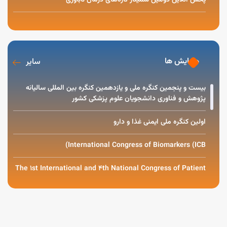
پخش آنلاین دومین سمینار تازه‌های درمان ناباوری
اصلاح سبک زندگی در مادران باردار
همایش ها
سایر
بیست و پنجمین کنگره ملی و یازدهمین کنگره بین المللی سالیانه
پژوهش و فناوری دانشجویان علوم پزشکی کشور
اولین کنگره ملی ایمنی غذا و دارو
International Congress of Biomarkers (ICB)
The 1st International and 4th National Congress of Patient
Safety
رویداد از ایده تا پژوهش 2
کنگره درمان های حمایتی در بدخیمی های کودکان