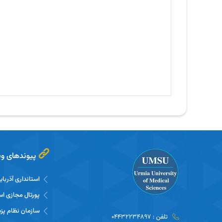
پیوندهای وی
استانداری آذربا
پورتال مجازی اس
سازمان نظام پز
تلفن : 04432234897