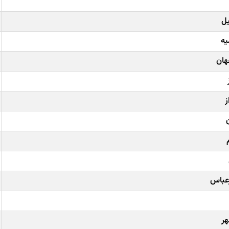
یل
یه
هان
ز
رعباس
هر