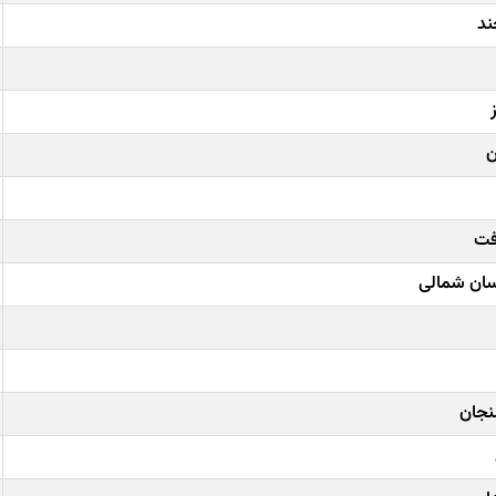
ند
ن
فت
سان شمالی
نجان