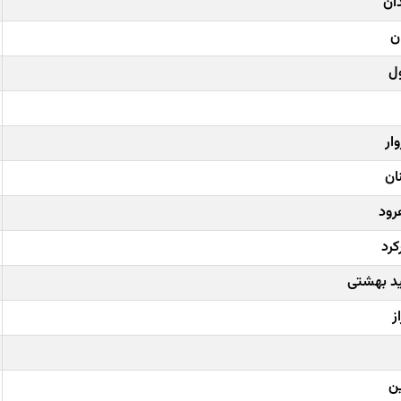
ان
ن
ل
ار
ان
رود
کرد
ید بهشتی
ز
ن