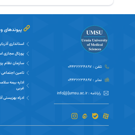
پیوندهای وی
استانداری آذربا
پورتال مجازی اس
سازمان نظام پز
تلفن : 04432234897
تامین اجتماعی ا
نمابر : 04432234897
اداره بیمه سلام
غربی
رایانامه : info[@]umsu.ac.ir
ادراه بهزیستی آ