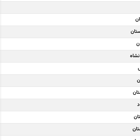
ان
ستان
ن
نشاه
ن
تان
د
ان
تان